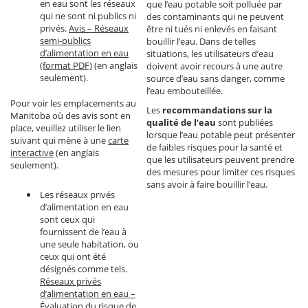
en eau sont les réseaux
que l’eau potable soit polluée par
qui ne sont ni publics ni
des contaminants qui ne peuvent
privés.
Avis – Réseaux
être ni tués ni enlevés en faisant
semi-publics
bouillir l’eau. Dans de telles
d’alimentation en eau
situations, les utilisateurs d’eau
(format PDF)
(en anglais
doivent avoir recours à une autre
seulement).
source d’eau sans danger, comme
l’eau embouteillée.
Pour voir les emplacements au
Les
recommandations sur la
Manitoba où des avis sont en
qualité de l’eau
sont publiées
place, veuillez utiliser le lien
lorsque l’eau potable peut présenter
suivant qui mène à une
carte
de faibles risques pour la santé et
interactive
(en anglais
que les utilisateurs peuvent prendre
seulement).
des mesures pour limiter ces risques
sans avoir à faire bouillir l’eau.
Les réseaux privés
d’alimentation en eau
sont ceux qui
fournissent de l’eau à
une seule habitation, ou
ceux qui ont été
désignés comme tels.
Réseaux privés
d’alimentation en eau –
Évaluation du risque de