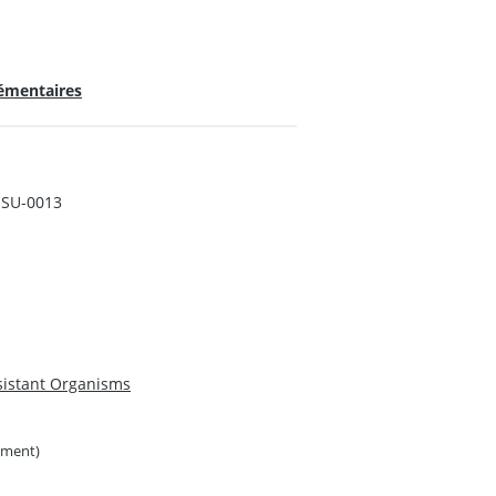
lémentaires
SU-0013
esistant Organisms
ement)