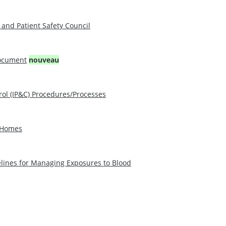
and Patient Safety Council
Document
nouveau
rol (IP&C) Procedures/Processes
p Homes
elines for Managing Exposures to Blood