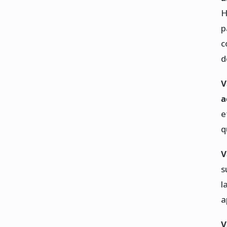
H
p
c
d
V
a
e
q
V
s
l
a
V