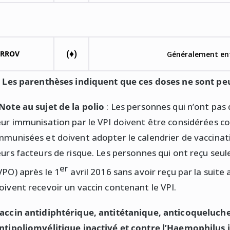
(♦)
RROV
Généralement ent
) Les parenthèses indiquent que ces doses ne sont peu
Note au sujet de la polio
: Les personnes qui n’ont pa
eur immunisation par le VPI doivent être considérées 
mmunisées et doivent adopter le calendrier de vaccinati
eurs facteurs de risque. Les personnes qui ont reçu seul
er
VPO) après le 1
avril 2016 sans avoir reçu par la suite
oivent recevoir un vaccin contenant le VPI.
accin antidiphtérique, antitétanique, anticoqueluche
ntipoliomyélitique inactivé et contre l’Haemophilus 