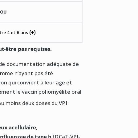
OU
(♦)
re 4 et 6 ans
t-être pas requises.
s de documentation adéquate de
comme n’ayant pas été
on qui convient à leur âge et
ement le vaccin poliomyélite oral
 au moins deux doses du VPI
ux acellulaire,
influenzae de type b
(DCaT-VPI-