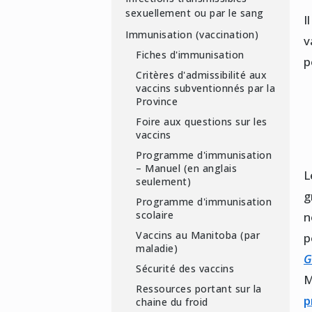
sexuellement ou par le sang
I
Immunisation (vaccination)
v
Fiches d'immunisation
p
Critères d'admissibilité aux
vaccins subventionnés par la
Province
Foire aux questions sur les
vaccins
Programme d'immunisation
– Manuel (en anglais
L
seulement)
g
Programme d'immunisation
scolaire
n
Vaccins au Manitoba (par
p
maladie)
G
Sécurité des vaccins
M
Ressources portant sur la
p
chaine du froid