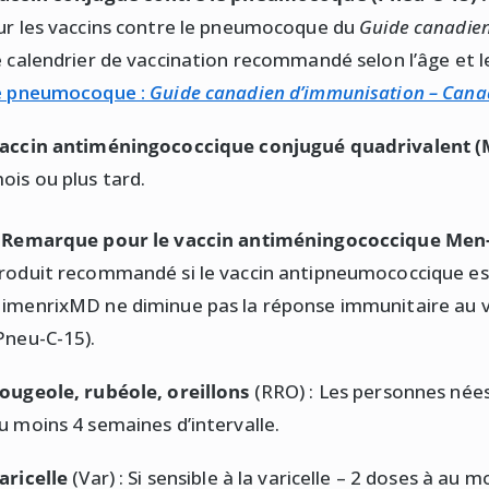
ur les vaccins contre le pneumocoque du
Guide canadie
e calendrier de vaccination recommandé selon l’âge et le
e pneumocoque :
Guide canadien d’immunisation – Cana
accin antiméningococcique conjugué quadrivalent (
ois ou plus tard.
 Remarque pour le vaccin antiméningococcique Men
roduit recommandé si le vaccin antipneumococcique es
imenrixMD ne diminue pas la réponse immunitaire au 
Pneu-C-15).
ougeole, rubéole, oreillons
(RRO) : Les personnes née
u moins 4 semaines d’intervalle.
aricelle
(Var) : Si sensible à la varicelle – 2 doses à au m