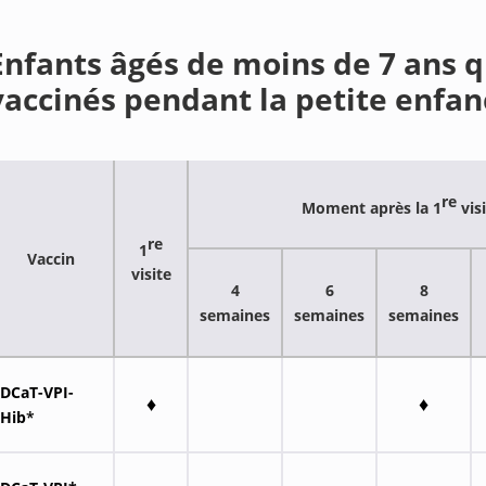
Enfants âgés de moins de 7 ans q
vaccinés pendant la petite enfan
re
Moment après la 1
vis
re
1
Vaccin
visite
4
6
8
semaines
semaines
semaines
DCaT-VPI-
♦
♦
Hib
*