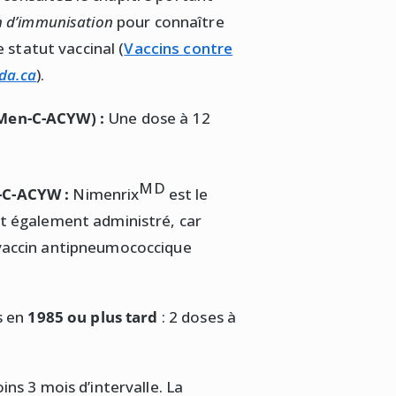
n d’immunisation
pour connaître
 statut vaccinal (
Vaccins contre
da.ca
).
Men-C-ACYW) :
Une dose à 12
MD
-C-ACYW :
Nimenrix
est le
t également administré, car
vaccin antipneumococcique
s en
1985 ou plus tard
: 2 doses à
oins 3 mois d’intervalle. La