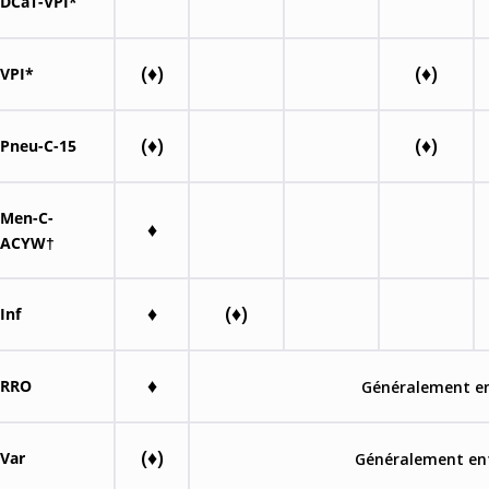
DCaT-VPI*
(♦)
(♦)
VPI*
(♦)
(♦)
Pneu-C-15
Men-C-
♦
ACYW†
♦
(♦)
Inf
♦
RRO
Généralement en
(♦)
Var
Généralement ent