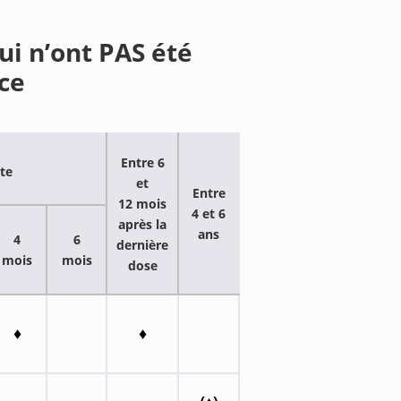
ui n’ont PAS été
ce
Entre 6
ite
et
Entre
12 mois
4 et 6
après la
ans
4
6
dernière
mois
mois
dose
♦
♦