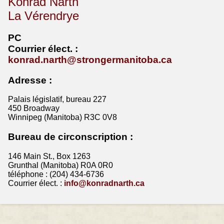
Konrad Narth
La Vérendrye
PC
Courrier
élect
. :
konrad.narth@strongermanitoba.ca
Adresse :
Palais législatif, bureau 227
450 Broadway
Winnipeg (Manitoba) R3C 0V8
Bureau de circonscription :
146 Main St., Box 1263
Grunthal (Manitoba) R0A 0R0
téléphone : (204) 434-6736
Courrier élect. :
info@konradnarth.ca