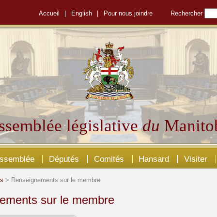
Accueil
|
English
|
Pour nous joindre
Rechercher
ssemblée législative
du
Manito
Assemblée
Députés
Comités
Hansard
Visiter
és
> Renseignements sur le membre
ements sur le membre