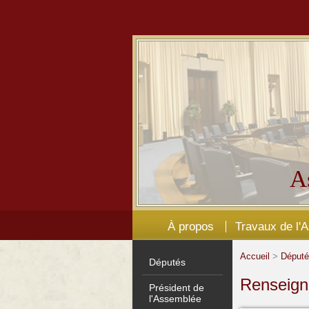
A
À propos
Travaux de l'
Accueil
>
Déput
Députés
Renseign
Président de
l'Assemblée