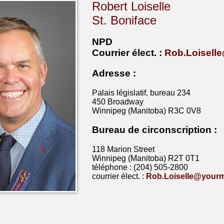
Robert Loiselle
St. Boniface
NPD
Courrier
élect
. :
Rob.Loisell
Adresse :
Palais législatif, bureau 234
450 Broadway
Winnipeg (Manitoba) R3C 0V8
Bureau de circonscription :
118 Marion Street
Winnipeg (Manitoba) R2T 0T1
téléphone : (204) 505-2800
courrier élect. :
Rob.Loiselle@yourm