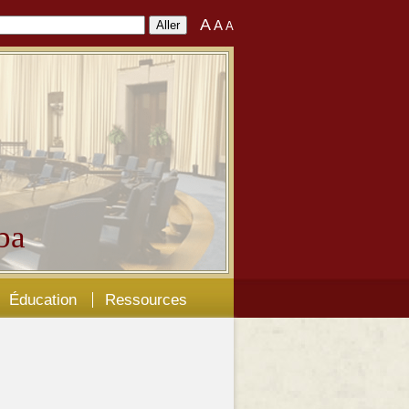
A
A
A
ba
Éducation
Ressources