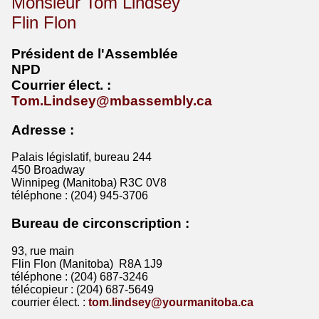
Monsieur Tom Lindsey
Flin Flon
Président de l'Assemblée
NPD
Courrier
élect
. :
Tom.Lindsey@mbassembly.ca
Adresse :
Palais législatif, bureau 244
450 Broadway
Winnipeg (Manitoba) R3C 0V8
téléphone : (204) 945-3706
Bureau de circonscription :
93, rue main
Flin Flon (Manitoba) R8A 1J9
téléphone : (204) 687-3246
télécopieur : (204) 687-5649
courrier élect. :
tom.lindsey@yourmanitoba.ca