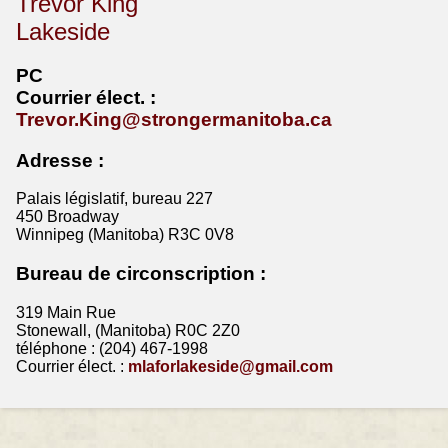
Trevor King
Lakeside
PC
Courrier
élect
. :
Trevor.King@strongermanitoba.ca
Adresse :
Palais législatif, bureau 227
450 Broadway
Winnipeg (Manitoba) R3C 0V8
Bureau de circonscription :
319 Main Rue
Stonewall, (Manitoba) R0C 2Z0
téléphone : (204) 467-1998
Courrier élect. :
mlaforlakeside@gmail.com