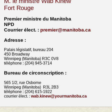
M. le ministre Wab Kinew
Fort Rouge
Premier ministre du Manitoba
NPD
Courrier
élect
. :
premier@manitoba.ca
Adresse :
Palais législatif, bureau 204
450 Broadway
Winnipeg (Manitoba) R3C 0V8
téléphone : (204) 945-3714
Bureau de circonscription :
565 1/2, rue Osborne
Winnipeg (Manitoba) R3L 2B3
téléphone : (204) 615-1922
courrier élect. :
wab.kinew@yourmanitoba.ca