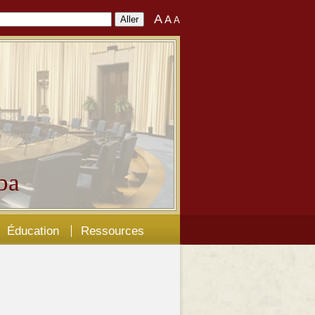
A
A
A
ba
Éducation
Ressources