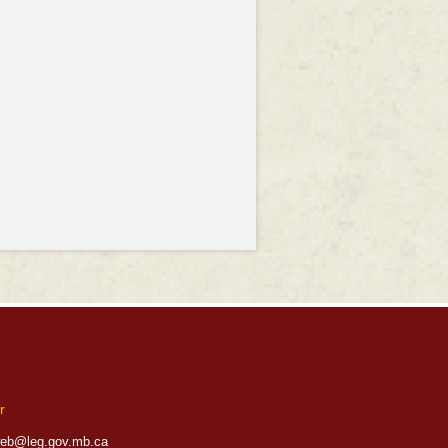
r
eb@leg.gov.mb.ca