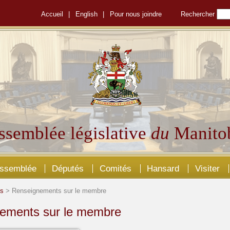
Accueil
|
English
|
Pour nous joindre
Rechercher
ssemblée législative
du
Manito
Assemblée
Députés
Comités
Hansard
Visiter
és
> Renseignements sur le membre
ements sur le membre