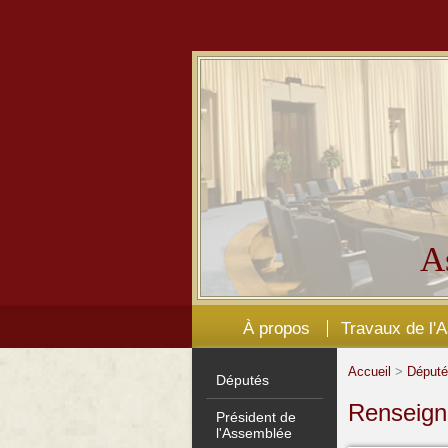
A
À propos
Travaux de l'
Accueil
>
Déput
Députés
Renseign
Président de
l'Assemblée