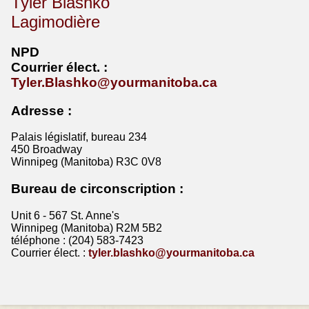
Tyler Blashko
Lagimodière
NPD
Courrier
élect
. :
Tyler.Blashko@yourmanitoba.ca
Adresse :
Palais législatif, bureau 234
450 Broadway
Winnipeg (Manitoba) R3C 0V8
Bureau de circonscription :
Unit 6 - 567 St. Anne's
Winnipeg (Manitoba) R2M 5B2
téléphone : (204) 583-7423
Courrier élect. :
tyler.blashko@yourmanitoba.ca