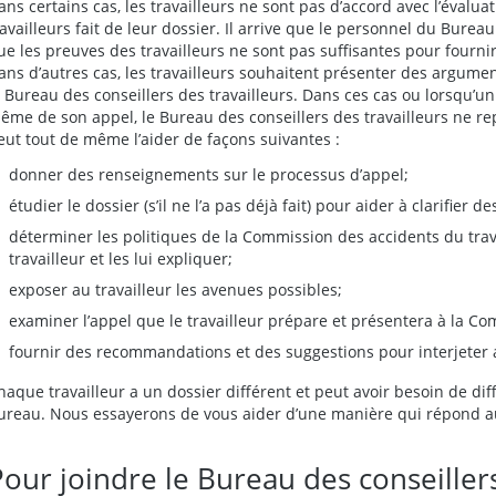
ans certains cas, les travailleurs ne sont pas d’accord avec l’évalu
ravailleurs fait de leur dossier. Il arrive que le personnel du Bureau
ue les preuves des travailleurs ne sont pas suffisantes pour fourni
ans d’autres cas, les travailleurs souhaitent présenter des argum
e Bureau des conseillers des travailleurs. Dans ces cas ou lorsqu’un 
ême de son appel, le Bureau des conseillers des travailleurs ne repr
eut tout de même l’aider de façons suivantes :
donner des renseignements sur le processus d’appel;
étudier le dossier (s’il ne l’a pas déjà fait) pour aider à clarifier de
déterminer les politiques de la Commission des accidents du trava
travailleur et les lui expliquer;
exposer au travailleur les avenues possibles;
examiner l’appel que le travailleur prépare et présentera à la Co
fournir des recommandations et des suggestions pour interjeter 
haque travailleur a un dossier différent et peut avoir besoin de dif
ureau. Nous essayerons de vous aider d’une manière qui répond au
our joindre le Bureau des conseillers