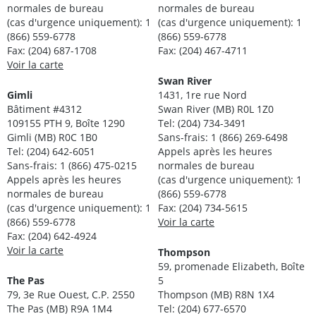
normales de bureau
normales de bureau
(cas d'urgence uniquement): 1
(cas d'urgence uniquement): 1
(866) 559-6778
(866) 559-6778
Fax: (204) 687-1708
Fax: (204) 467-4711
Voir la carte
Swan River
Gimli
1431, 1re rue Nord
Bâtiment #4312
Swan River (MB) R0L 1Z0
109155 PTH 9, Boîte 1290
Tel: (204) 734-3491
Gimli (MB) R0C 1B0
Sans-frais: 1 (866) 269-6498
Tel: (204) 642-6051
Appels après les heures
Sans-frais: 1 (866) 475-0215
normales de bureau
Appels après les heures
(cas d'urgence uniquement): 1
normales de bureau
(866) 559-6778
(cas d'urgence uniquement): 1
Fax: (204) 734-5615
(866) 559-6778
Voir la carte
Fax: (204) 642-4924
Voir la carte
Thompson
59, promenade Elizabeth, Boîte
The Pas
5
79, 3e Rue Ouest, C.P. 2550
Thompson (MB) R8N 1X4
The Pas (MB) R9A 1M4
Tel: (204) 677-6570