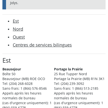
Jolys.
Est
Nord
Ouest
Centres de services bilingues
Est
Beausejour
Portage la Prairie
Boîte 50
25 Rue Tupper Nord
Beausejour (MB) ROE OCO
Portage la Prairie (MB) R1N 3K1
Tel: (204) 268-6028
Tel: (204) 239-3092
Sans-frais: 1 (866) 576-8546
Sans-frais: 1 (866) 513-2185
Appels après les heures
Appels après les heures
normales de bureau
normales de bureau
(cas d'urgence uniquement): 1
(cas d'urgence uniquement): 1
(866) 559-6778
(866) 559-6778