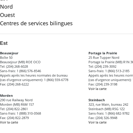
Nord
Ouest
Centres de services bilingues
Est
Beausejour
Portage la Prairie
Boîte 50
25 Rue Tupper Nord
Beausejour (MB) ROE OCO
Portage la Prairie (MB) R1N 3
Tel: (204) 268-6028
Tel: (204) 239-3092
Sans-frais: 1 (866) 576-8546
Sans-frais: 1 (866) 513-2185
Appels après les heures normales de bureau
Appels après les heures nor
(cas d'urgence uniquement): 1 (866) 559-6778
(cas d'urgence uniquement): 
Fax: (204) 268-6222
Fax: (204) 239-3198
Voir la carte
Morden
290 rue Railway Nord
Steinbach
Morden (MB) R6M 1S7
323, rue Main, bureau 242
Tel: (204) 822-2861
Steinbach (MB) R5G 1Z2
Sans-frais: 1 (888) 310-0568
Sans-frais: 1 (866) 682-9782
Fax: (204) 822-2879
Fax: (204) 326-9948
Voir la carte
Voir la carte