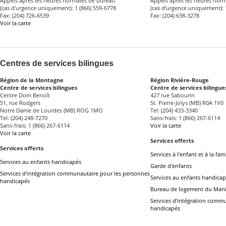
Appels après les heures normales de bureau
Appels après les heures nor
(cas d'urgence uniquement): 1 (866) 559-6778
(cas d'urgence uniquement): 
Fax: (204) 726-6539
Fax: (204) 638-3278
Voir la carte
Centres de services bilingues
Région de la Montagne
Région Rivière-Rouge
Centre de services bilingues
Centre de services bilingue
Centre Dom Benoît
427 rue Sabourin
51, rue Rodgers
St. Pierre-Jolys (MB) R0A 1V0
Notre Dame de Lourdes (MB) ROG 1MO
Tel: (204) 433-3340
Tel: (204) 248-7270
Sans-frais: 1 (866) 267-6114
Sans-frais: 1 (866) 267-6114
Voir la carte
Voir la carte
Services offerts
Services offerts
Services à l'enfant et à la fami
Services au enfants handicapés
Garde d'enfants
Services d'intégration communautaire pour les personnes
Services au enfants handicap
handicapés
Bureau de logement du Man
Services d'intégration comm
handicapés