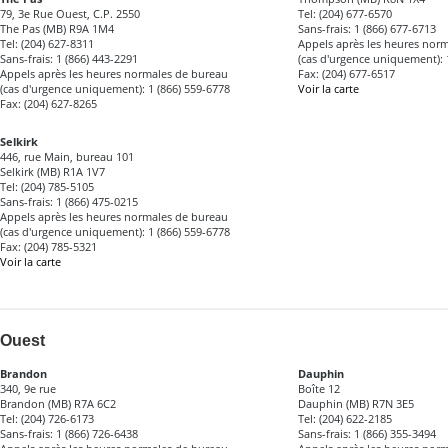
79, 3e Rue Ouest, C.P. 2550
Tel: (204) 677-6570
The Pas (MB) R9A 1M4
Sans-frais: 1 (866) 677-6713
Tel: (204) 627-8311
Appels après les heures nor
Sans-frais: 1 (866) 443-2291
(cas d'urgence uniquement): 
Appels après les heures normales de bureau
Fax: (204) 677-6517
(cas d'urgence uniquement): 1 (866) 559-6778
Voir la carte
Fax: (204) 627-8265
Selkirk
446, rue Main, bureau 101
Selkirk (MB) R1A 1V7
Tel: (204) 785-5105
Sans-frais: 1 (866) 475-0215
Appels après les heures normales de bureau
(cas d'urgence uniquement): 1 (866) 559-6778
Fax: (204) 785-5321
Voir la carte
Ouest
Brandon
Dauphin
340, 9e rue
Boîte 12
Brandon (MB) R7A 6C2
Dauphin (MB) R7N 3E5
Tel: (204) 726-6173
Tel: (204) 622-2185
Sans-frais: 1 (866) 726-6438
Sans-frais: 1 (866) 355-3494