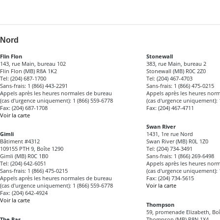
Nord
Flin Flon
Stonewall
143, rue Main, bureau 102
383, rue Main, bureau 2
Flin Flon (MB) R8A 1K2
Stonewall (MB) R0C 2Z0
Tel: (204) 687-1700
Tel: (204) 467-4703
Sans-frais: 1 (866) 443-2291
Sans-frais: 1 (866) 475-0215
Appels après les heures normales de bureau
Appels après les heures nor
(cas d'urgence uniquement): 1 (866) 559-6778
(cas d'urgence uniquement): 
Fax: (204) 687-1708
Fax: (204) 467-4711
Voir la carte
Swan River
Gimli
1431, 1re rue Nord
Bâtiment #4312
Swan River (MB) R0L 1Z0
109155 PTH 9, Boîte 1290
Tel: (204) 734-3491
Gimli (MB) R0C 1B0
Sans-frais: 1 (866) 269-6498
Tel: (204) 642-6051
Appels après les heures nor
Sans-frais: 1 (866) 475-0215
(cas d'urgence uniquement): 
Appels après les heures normales de bureau
Fax: (204) 734-5615
(cas d'urgence uniquement): 1 (866) 559-6778
Voir la carte
Fax: (204) 642-4924
Voir la carte
Thompson
59, promenade Elizabeth, Boî
The Pas
Thompson (MB) R8N 1X4