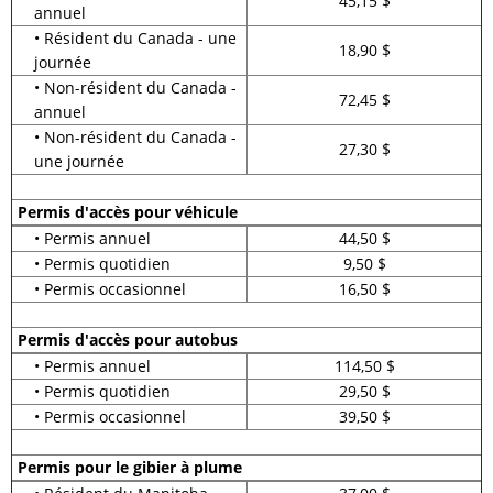
45,15 $
annuel
• Résident du Canada - une
18,90 $
journée
• Non-résident du Canada -
72,45 $
annuel
• Non-résident du Canada -
27,30 $
une journée
Permis d'accès pour véhicule
• Permis annuel
44,50 $
• Permis quotidien
9,50 $
• Permis occasionnel
16,50 $
Permis d'accès pour autobus
• Permis annuel
114,50 $
• Permis quotidien
29,50 $
• Permis occasionnel
39,50 $
Permis pour le gibier à plume