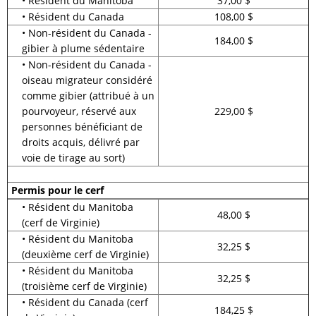
• Résident du Manitoba
37,00 $
• Résident du Canada
108,00 $
• Non-résident du Canada -
184,00 $
gibier à plume sédentaire
• Non-résident du Canada -
oiseau migrateur considéré
comme gibier (attribué à un
pourvoyeur, réservé aux
229,00 $
personnes bénéficiant de
droits acquis, délivré par
voie de tirage au sort)
Permis pour le cerf
• Résident du Manitoba
48,00 $
(cerf de Virginie)
• Résident du Manitoba
32,25 $
(deuxième cerf de Virginie)
• Résident du Manitoba
32,25 $
(troisième cerf de Virginie)
• Résident du Canada (cerf
184,25 $