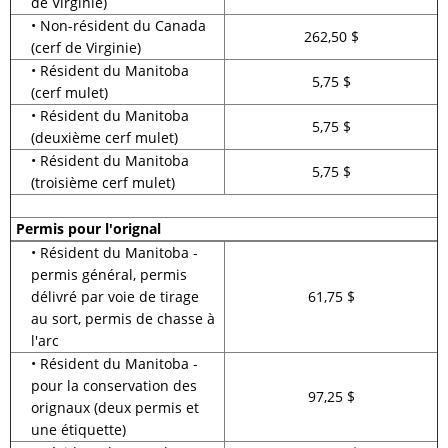
de Virginie)
• Non-résident du Canada
262,50 $
(cerf de Virginie)
• Résident du Manitoba
5,75 $
(cerf mulet)
• Résident du Manitoba
5,75 $
(deuxième cerf mulet)
• Résident du Manitoba
5,75 $
(troisième cerf mulet)
Permis pour l'orignal
• Résident du Manitoba -
permis général, permis
délivré par voie de tirage
61,75 $
au sort, permis de chasse à
l'arc
• Résident du Manitoba -
pour la conservation des
97,25 $
orignaux (deux permis et
une étiquette)