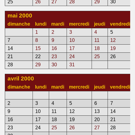
25
26
27
28
29
30
mai 2000
dimanche
lundi
mardi
mercredi
jeudi
vendredi
1
2
3
4
5
7
8
9
10
11
12
14
15
16
17
18
19
21
22
23
24
25
26
28
29
30
31
avril 2000
dimanche
lundi
mardi
mercredi
jeudi
vendredi
2
3
4
5
6
7
9
10
11
12
13
14
16
17
18
19
20
21
23
24
25
26
27
28