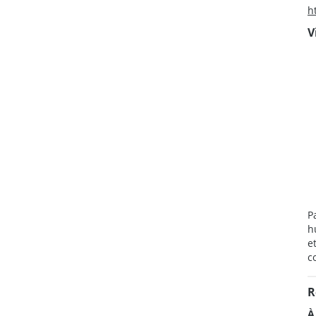
h
V
P
h
e
c
R
À