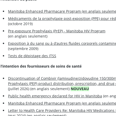
Manitoba Enhanced Pharmacare Program (en anglais seuleme
Médicaments de la prophylaxie post-exposition (PPE) pour rédui
(octobre 2019)
Pre-exposure Prophylaxis (PrEP) - Manitoba HIV Program
(en anglais seulement)
Exposition à du sang ou à d’autres fluides corporels contamin
(septembre 2009)
Tests de dépistage des ITSS
 l’intention des fournisseurs de soins de santé
Discontinuation of Combivir (lamivudine/zidovudine 150/300m
Prophylaxis (PEP) product distribution, prescription, and drug
(juillet 2026) (en anglais seulement)
NOUVEAU
Public health emergency declared for HIV in Manitoba
(en ang
Manitoba Enhanced Pharmacare Program (en anglais seuleme
Letter to Health Care Providers Re: Manitoba HIV Medication
(mai 2024) (en anglais seulement)