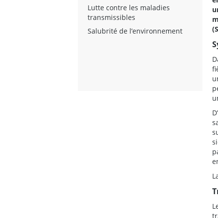
Lutte contre les maladies
u
transmissibles
m
(
Salubrité de l’environnement
S
D
f
u
p
u
D
s
s
s
p
e
L
T
L
t