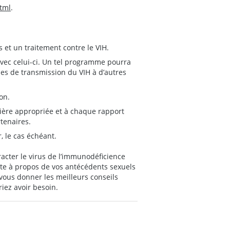
html
.
 et un traitement contre le VIH.
vec celui-ci. Un tel programme pourra
ues de transmission du VIH à d’autres
on.
ière appropriée et à chaque rapport
rtenaires.
r, le cas échéant.
racter le virus de l’immunodéficience
rte à propos de vos antécédents sexuels
vous donner les meilleurs conseils
iez avoir besoin.