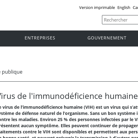
Version imprimable
English
Ca
ENTREPRISES
GOUVERNEMENT
 publique
Virus de l'immunodéficience humaine
e virus de l’immunodéficience humaine (VIH) est un virus qui s’a
ystème de défense naturel de l’organisme. Sans un bon système i
ontre les maladies. Environ 25 % des personnes infectées par le V
résentent aucun symptôme. Elles peuvent continuer de propager l’
raitements contre le VIH sont disponibles et permettent aux per
n bonne santé, et peuvent prévenir la transmission à d’autres per