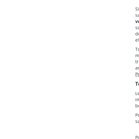
S
s
v
s
d
e
T
m
t
a
P
T
L
i
b
P
s
P