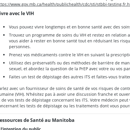
ttps://www.gov.mb.ca/health/publichealth/cdc/sti/stbbi-testing.fr.
ivre avec le VIH
Vous pouvez vivre longtemps et en bonne santé avec des soins
Trouvez un programme de soins du VIH et restez en relation a
vous aider à rester en bonne santé tout en réduisant les risq
personnes.
Prenez vos médicaments contre le VIH en suivant la prescripti
Utilisez des préservatifs ou des méthodes de barrière de man
sexuel, et abordez la question de la PrEP avec votre ou vos pa
Faites un test de dépistage des autres ITS et faites-vous traite
arlez avec un fournisseur de soins de santé de vos risques de cont
umaine (VIH). N’hésitez pas à avoir une discussion franche et ouve
t de vos tests de dépistage concernant les ITS. Votre médecin peut 
oncernant les tests de dépistage ou les traitements dont vous pourr
essources de Santé au Manitoba
 l’intention du public