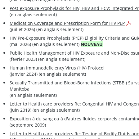
Post-exposure Prophylaxis for HIV, HBV and HCV: Integrated Pr
(en anglais seulement)
Medication Coverage and Prescription Form for HIV PEP
(juillet 2026) (en anglais seulement)
HIV Pre-Exposure Prophylaxis (PrEP) Eligibility Criteria and Gu
(mai 2026) (en anglais seulement)
NOUVEAU
Public Health Management of HIV Exposure and Non-Disclosu
(février 2023) (en anglais seulement)
Human Immunodeficiency Virus (HIV) Protocol
(janvier 2024) (en anglais seulement)
Sexually Transmitted and Blood-Borne Infections (STBBI) Surve
Manitoba
(en anglais seulement)
Letter to Health care providers Re: Congenital HIV and Congen
(juin 2019) (en anglais seulement)
Exposition à du sang ou à d'autres fluides corporels contaminé
(septembre 2009)
Letter to Health care providers Re:
Testing of Bodily Fluids and