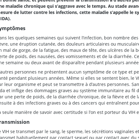
ne maladie chronique qui s’aggrave avec le temps. Au stade avanc
esure de lutter contre les infections, cette maladie s’appelle l
SIDA).
ymptômes
ans les quelques semaines qui suivent l’infection, bon nombre de
ièvre, une éruption cutanée, des douleurs articulaires ou musculair
n mal de gorge, de la fatigue, des maux de tête, des ulcères de la 
erte de poids, des nausées, des vomissements et de la diarrhée. 
ne semaine ou deux avant de disparaître pendant plusieurs année
’autres personnes ne présentent aucun symptôme de ce type et pe
anté pendant plusieurs années. Même si elles se sentent bien, le V
ur leur organisme et peut se transmettre à d’autres personnes. Sans
ida et inflige des dommages graves au système immunitaire au fil
ar une perte de poids, de la diarrhée chronique, de la fièvre et de
nsuite à des infections graves ou à des cancers qui entraînent pour
a seule manière de savoir avec certitude si l’on est porteur du VIH es
ransmission
e VIH se transmet par le sang, le sperme, les sécrétions vaginales et 
ransmet habituellement par contact sexuel ou par contact avec du 