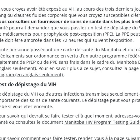
i vous croyez avoir été exposé au VIH au cours des trois derniers 
ang ou d’autres fluides corporels que vous croyez susceptibles d’êtr
ous consultiez un fournisseur de soins de santé dans les plus bref
anté pourrait demander que vous passiez un test de dépistage du 
e médicaments pour prophylaxie post-exposition (PPE). La PPE peut 
lle doit être amorcée dans les 72 heures qui suivent l’exposition.
oute personne possédant une carte de santé du Manitoba et qui n’
édicaments sur ordonnance en vertu d’un autre programme fédéral
raitement de PrEP ou de PPE sans frais dans le cadre du Manitob
nglais seulement). Pour en savoir plus à ce sujet, consultez la page
rogram (en anglais seulement)
.
est de dépistage du VIH
e dépistage du VIH ou d’autres infections transmises sexuellement
mportante des soins de santé courants. Le dépistage peut vous proté
ébé si vous êtes enceinte.
our savoir qui devrait se faire tester et à quel moment, adressez-v
anté ou consultez le document
Manitoba HIV Program Testing Guid
our savoir comment vous faire tester, rendez-vous à la page suivant