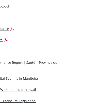
otocol
idance
re
illance Report | Santé | Province du
ital Syphilis in Manitoba
s :
En milieu de travail
 Disclosure Legislation