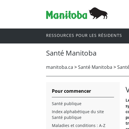
RESSOURCES POUR LES RÉSIDENTS
Santé Manitoba
manitoba.ca
>
Santé Manitoba
>
Santé
Pour commencer
L
Santé publique
s
Index alphabétique du site
c
Santé publique
p
t
Maladies et conditions : A-Z
e