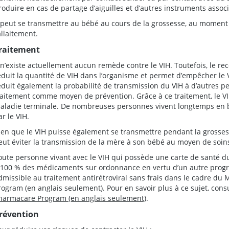
roduire en cas de partage d’aiguilles et d’autres instruments associé
l peut se transmettre au bébé au cours de la grossesse, au momen
’allaitement.
raitement
l n’existe actuellement aucun remède contre le VIH. Toutefois, le rec
éduit la quantité de VIH dans l’organisme et permet d’empêcher le 
éduit également la probabilité de transmission du VIH à d’autres per
raitement comme moyen de prévention. Grâce à ce traitement, le V
aladie terminale. De nombreuses personnes vivent longtemps en b
ar le VIH.
ien que le VIH puisse également se transmettre pendant la grossess
eut éviter la transmission de la mère à son bébé au moyen de soins
oute personne vivant avec le VIH qui possède une carte de santé d
 100 % des médicaments sur ordonnance en vertu d’un autre progr
dmissible au traitement antirétroviral sans frais dans le cadre 
rogram (en anglais seulement). Pour en savoir plus à ce sujet, cons
harmacare Program (en anglais seulement)
.
révention