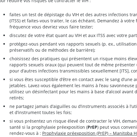
our réduire vos risques de contracter le VIH :
faites un test de dépistage du VIH et des autres infections tr
(ITSS) et faites-vous traiter, le cas échéant. Demandez à votre
fréquence vous devriez vous faire tester;
discutez de votre état quant au VIH et aux ITSS avec votre par
protégez-vous pendant vos rapports sexuels (p. ex., utilisatio
préservatifs ou de méthodes de barrière);
choisissez des pratiques qui présentent un risque moins éle
rapports sexuels oraux (qui peuvent tout de même présenter 
pour d’autres infections transmissibles sexuellement [ITS], co
si vous êtes susceptible d’être en contact avec le sang d’une 
jetables. Lavez-vous également les mains à l’eau savonneuse
utilisez un désinfectant pour les mains à base d’alcool avant d
retirés;
ne partagez jamais d’aiguilles ou d’instruments associés à l’ut
et d’instrument toutes les fois;
si vous présentez un risque élevé de contracter le VIH, deman
santé si la prophylaxie préexposition (
PrEP
) peut vous conveni
rendez-vous à :
Prophylaxie préexposition (PrEP) – Manitoba 