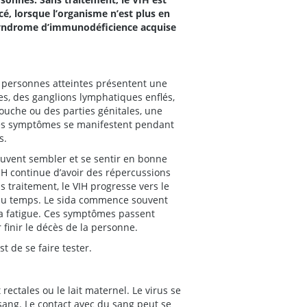
é, lorsque l’organisme n’est plus en
e syndrome d’immunodéficience acquise
s personnes atteintes présentent une
es, des ganglions lymphatiques enflés,
bouche ou des parties génitales, une
Ces symptômes se manifestent pendant
s.
uvent sembler et se sentir en bonne
IH continue d’avoir des répercussions
 traitement, le VIH progresse vers le
 du temps. Le sida commence souvent
 la fatigue. Ces symptômes passent
 finir le décès de la personne.
t de se faire tester.
rectales ou le lait maternel. Le virus se
sang. Le contact avec du sang peut se