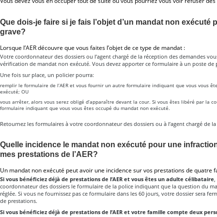
Vous devez vous en occuper tout de suite ou vous pourriez vous voir refuser des 
Que dois-je faire si je fais l’objet d’un mandat non exécuté 
grave?
Lorsque l’AER découvre que vous faites l’objet de ce type de mandat :
Votre coordonnateur des dossiers ou l’agent chargé de la réception des demandes vo
vérification de mandat non exécuté. Vous devez apporter ce formulaire à un poste de p
Une fois sur place, un policier pourra:
remplir le formulaire de l’AER et vous fournir un autre formulaire indiquant que vous vous 
exécuté; OU
vous arrêter, alors vous serez obligé d’apparaître devant la cour. Si vous êtes libéré par la c
formulaire indiquant que vous vous êtes occupé du mandat non exécuté.
Retournez les formulaires à votre coordonnateur des dossiers ou à l’agent chargé de l
Quelle incidence le mandat non exécuté pour une infraction 
mes prestations de l’AER?
Un mandat non exécuté peut avoir une incidence sur vos prestations de quatre fa
Si vous bénéficiez déjà de prestations de l’AER et vous êtes un adulte célibataire
,
coordonnateur des dossiers le formulaire de la police indiquant que la question du m
réglée. Si vous ne fournissez pas ce formulaire dans les 60 jours, votre dossier sera fe
de prestations.
Si vous bénéficiez déjà de prestations de l’AER et votre famille compte deux per