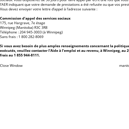
l’AER indiquant que votre demande de prestations a été refusée ou que vos prest
Vous devez envoyer votre lettre d’appel à l’adresse suivante :
Commission d’appel des services sociaux
175, rue Hargrave, 7e étage
Winnipeg (Manitoba) R3C 3R8
Téléphone : 204 945-3003 (à Winnipeg)
Sans frais : 1 800 282-8069
Si vous avez besoin de plus amples renseignements concernant la politiq
exécutés, veuillez contacter l’Aide à l’emploi et au revenu, à Winnipeg, au 
frais au 1 855 944-8111.
Close Window
manit