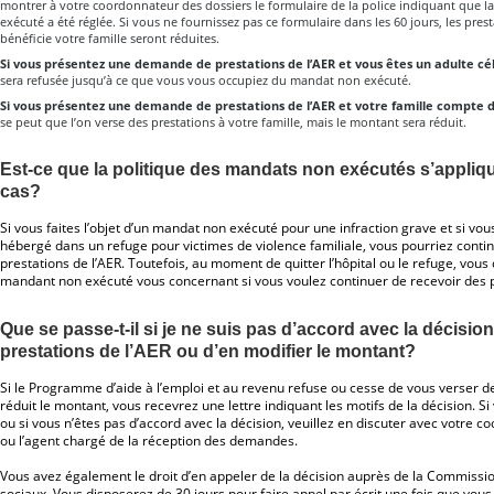
montrer à votre coordonnateur des dossiers le formulaire de la police indiquant que 
exécuté a été réglée. Si vous ne fournissez pas ce formulaire dans les 60 jours, les pres
bénéficie votre famille seront réduites.
Si vous présentez une demande de prestations de l’AER et vous êtes un adulte cé
sera refusée jusqu’à ce que vous vous occupiez du mandat non exécuté.
Si vous présentez une demande de prestations de l’AER et votre famille compte 
se peut que l’on verse des prestations à votre famille, mais le montant sera réduit.
Est-ce que la politique des mandats non exécutés s’appliq
cas?
Si vous faites l’objet d’un mandat non exécuté pour une infraction grave et si vous
hébergé dans un refuge pour victimes de violence familiale, vous pourriez conti
prestations de l’AER. Toutefois, au moment de quitter l’hôpital ou le refuge, vou
mandant non exécuté vous concernant si vous voulez continuer de recevoir des p
Que se passe-t-il si je ne suis pas d’accord avec la décisio
prestations de l’AER ou d’en modifier le montant?
Si le Programme d’aide à l’emploi et au revenu refuse ou cesse de vous verser de
réduit le montant, vous recevrez une lettre indiquant les motifs de la décision. S
ou si vous n’êtes pas d’accord avec la décision, veuillez en discuter avec votre 
ou l’agent chargé de la réception des demandes.
Vous avez également le droit d’en appeler de la décision auprès de la Commissio
sociaux. Vous disposerez de 30 jours pour faire appel par écrit une fois que vous