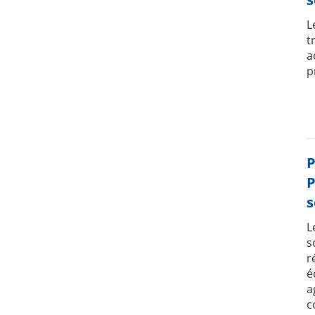
L
t
a
p
P
P
s
L
s
r
é
a
c