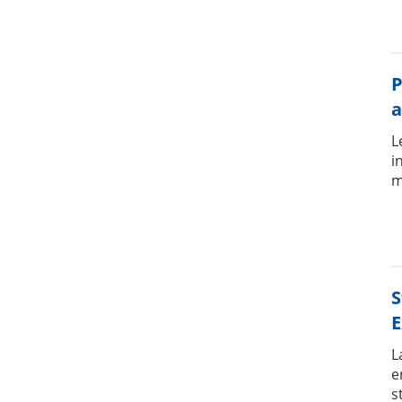
P
a
L
i
m
S
E
L
e
s