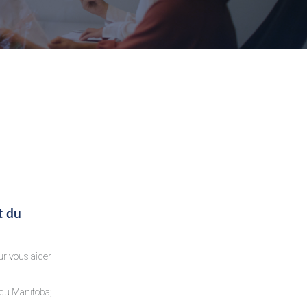
t du
ur vous aider
du Manitoba;