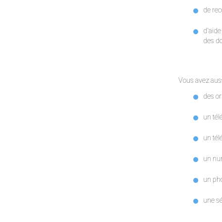
de rec
d'aide
des do
Vous avez auss
des or
un tél
un tél
un nu
un pho
une sé