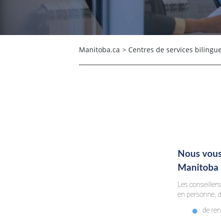
Manitoba.ca
>
Centres de services bilingu
Nous vous
Manitoba e
Les conseiller
en personne, da
de re