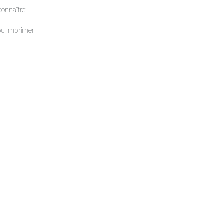
connaître;
 ou imprimer