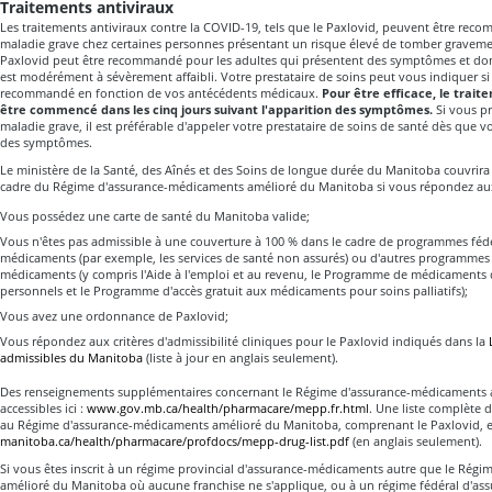
Traitements antiviraux
Les traitements antiviraux contre la COVID-19, tels que le Paxlovid, peuvent être re
maladie grave chez certaines personnes présentant un risque élevé de tomber graveme
Paxlovid peut être recommandé pour les adultes qui présentent des symptômes et don
est modérément à sévèrement affaibli. Votre prestataire de soins peut vous indiquer si
recommandé en fonction de vos antécédents médicaux.
Pour être efficace, le trait
être commencé dans les cinq jours suivant l'apparition des symptômes.
Si vous pr
maladie grave, il est préférable d'appeler votre prestataire de soins de santé dès que
des symptômes.
Le ministère de la Santé, des Aînés et des Soins de longue durée du Manitoba couvrira
cadre du Régime d'assurance-médicaments amélioré du Manitoba si vous répondez aux c
Vous possédez une carte de santé du Manitoba valide;
Vous n'êtes pas admissible à une couverture à 100 % dans le cadre de programmes féd
médicaments (par exemple, les services de santé non assurés) ou d'autres programmes
médicaments (y compris l'Aide à l'emploi et au revenu, le Programme de médicaments d
personnels et le Programme d'accès gratuit aux médicaments pour soins palliatifs);
Vous avez une ordonnance de Paxlovid;
Vous répondez aux critères d'admissibilité cliniques pour le Paxlovid indiqués dans la
admissibles du Manitoba
(liste à jour en anglais seulement).
Des renseignements supplémentaires concernant le Régime d'assurance-médicaments 
accessibles ici :
www.gov.mb.ca/health/pharmacare/mepp.fr.html
. Une liste complète
au Régime d'assurance-médicaments amélioré du Manitoba, comprenant le Paxlovid, est 
manitoba.ca/health/pharmacare/profdocs/mepp-drug-list.pdf
(en anglais seulement).
Si vous êtes inscrit à un régime provincial d'assurance-médicaments autre que le Rég
amélioré du Manitoba où aucune franchise ne s'applique, ou à un régime fédéral d'a