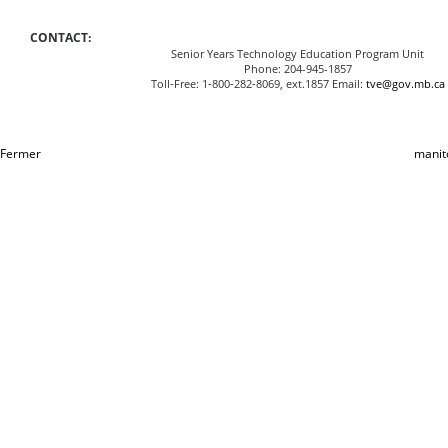
CONTACT:
Senior Years Technology Education Program Unit
Phone: 204-945-1857
Toll‑Free: 1‑800‑282‑8069, ext.1857 Email:
tve@gov.mb.ca
Fermer
manit