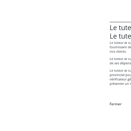
Le tut
Le tute
Le tuteur at c
fournissant de
nos clients.
Le tuteur at c
de ses dépense
Le tuteur at c
provincial pou
vérificateur gé
présenter un 
Fermer