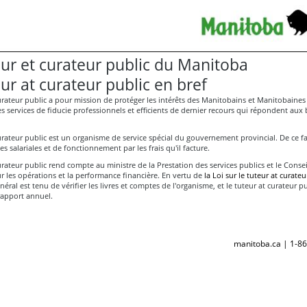
eur et curateur public du Manitoba
ur at curateur public en bref
urateur public a pour mission de protéger les intérêts des Manitobains et Manitobaines
s services de fiducie professionnels et efficients de dernier recours qui répondent aux
urateur public est un organisme de service spécial du gouvernement provincial. De ce fait
s salariales et de fonctionnement par les frais qu'il facture.
urateur public rend compte au ministre de la Prestation des services publics et le Consei
r les opérations et la performance financière. En vertu de
la Loi sur le tuteur at curateu
néral est tenu de vérifier les livres et comptes de l'organisme, et le tuteur at curateur pu
rapport annuel.
manitoba.ca | 1-