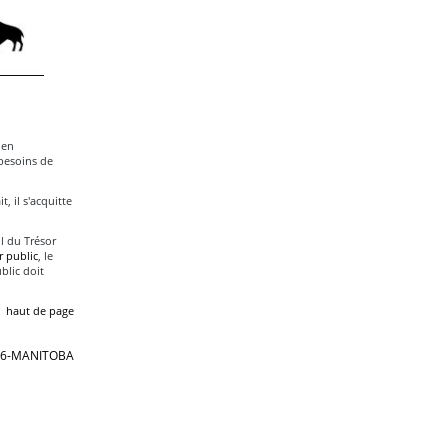
 en
 besoins de
, il s'acquitte
l du Trésor
r public
, le
blic doit
haut de page
866-MANITOBA