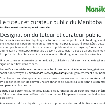
Le tuteur et curateur public du Manitoba
Adultes ayant une incapacité mentale
Désignation du tuteur et curateur public
La
Loi sur la santé mentale
stipule que le tuteur et curateur public peut être désigné à tit
biens et des soins personnels d'un particulier qui n'a pas la capacité de les gérer. Cet
une incapacité mentale
. Le tuteur et curateur public n'est ainsi désigné qu'en dernier 
adulte ayant une incapacité mentale a besoin d'aide, mais n'a pas de parent, d'ami ou 
le représenter. Les étapes habituelles menant à cette désignation sont les suivantes :
Une personne est examinée par un médecin, qui établit qu'elle est incapable de gérer se
signe un certificat dans ce sens.
Le certificat du médecin et un document établissant les antécédents sociaux, générale
social, sont envoyés au
directeur des Services psychiatriques
du gouvernement provincial
Si le directeur convient que la personne a besoin des services du tuteur et curateur publ
avis de son intention de délivrer une ordonnance de curatelle à la personne, à son mand
son parent le plus proche.
Lorsque ces personnes auront reçu l'avis, elles auront sept jours pour informer par écri
qu'elles pourraient avoir à l'égard de l'ordonnance. Elles peuvent rencontrer le directeu
objections.
Après avoir étudié les objections, le directeur prend une décision définitive concernant 