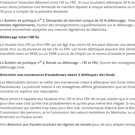
l’institution financière détenant votre CRI ou FRV. Si vous souhaitez débloquer 50 % du
vous devez présenter une demande de transfert séparée à chaque administrateur ou in
30 jours à compter de la première demande.
o
Le
Bulletin de politique n
3, Demandes de transfert unique de 50 % (déblocage) - Fon
retraite réglementaires,
fournit des renseignements supplémentaires sur le déblocage 
somme immobilisée assujettie aux mesures législatives du Manitoba.
Déblocage total (100 %)
Le titulaire d’un CRI ou d’un FRV qui est âgé d’au moins 65 ans peut déposer une de
solde d’un ou de plusieurs de ses CRI ou FRV. Les fonds débloqués peuvent être reti
transférés dans un REER ou un FERR si la Loi de l’impôt sur le revenu (Canada) le perme
o
Le Bulletin de politique n
4, Retrait ou déblocage – CRI et FRV,
fournit des renseignem
déblocage total.
Attention aux manœuvres frauduleuses visant à débloquer des fonds
Les Manitobains doivent se méfier des manœuvres visant à débloquer des fonds immob
frauduleuses. La publicité relative à ces stratagèmes affirme généralement que les fon
convertis en espèces non imposables.
Nous tenons à rappeler aux titulaires d’un CRI et d’un FRV de ne pas oublier que si une
pour être vraie c’est qu’elle l’est probablement et qu’elle peut même être illégale. Si v
investissement qui semble trop beau pour être vrai, communiquez d’abord avec le Bur
Commission des pensions, et la Commission des valeurs mobilières du Manitoba, ou o
financiers ou fiscaux avisés.
Voir
Attention aux fraudes touchant les régimes de retraite
pour de plus amples rense