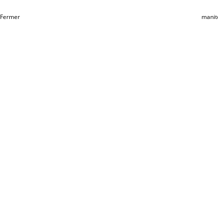
Fermer
manit