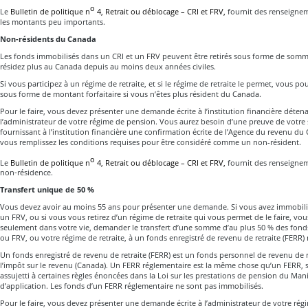
o
Le
Bulletin de politique n
4, Retrait ou déblocage – CRI et FRV,
fournit des renseigne
les montants peu importants.
Non-résidents du Canada
Les fonds immobilisés dans un CRI et un FRV peuvent être retirés sous forme de somme
résidez plus au Canada depuis au moins deux années civiles.
Si vous participez à un régime de retraite, et si le régime de retraite le permet, vous po
sous forme de montant forfaitaire si vous n’êtes plus résident du Canada.
Pour le faire, vous devez présenter une demande écrite à l’institution financière déten
l’administrateur de votre régime de pension. Vous aurez besoin d’une preuve de votre 
fournissant à l’institution financière une confirmation écrite de l’Agence du revenu du
vous remplissez les conditions requises pour être considéré comme un non-résident.
o
Le
Bulletin de politique n
4, Retrait ou déblocage – CRI et FRV,
fournit des renseignem
non‑résidence.
Transfert unique de 50 %
Vous devez avoir au moins 55 ans pour présenter une demande. Si vous avez immobili
un FRV, ou si vous vous retirez d’un régime de retraite qui vous permet de le faire, vo
seulement dans votre vie, demander le transfert d’une somme d’au plus 50 % des fond
ou FRV, ou votre régime de retraite, à un fonds enregistré de revenu de retraite (FERR)
Un fonds enregistré de revenu de retraite (FERR) est un fonds personnel de revenu de re
l’impôt sur le revenu (Canada). Un FERR réglementaire est la même chose qu’un FERR, s
assujetti à certaines règles énoncées dans la Loi sur les prestations de pension du Man
d’application. Les fonds d’un FERR réglementaire ne sont pas immobilisés.
Pour le faire, vous devez présenter une demande écrite à l’administrateur de votre ré