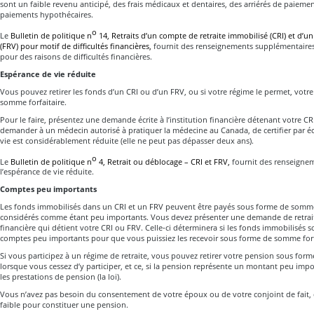
sont un faible revenu anticipé, des frais médicaux et dentaires, des arriérés de paiemen
paiements hypothécaires.
o
Le
Bulletin de politique n
14, Retraits d’un compte de retraite immobilisé (CRI) et d’u
(FRV) pour motif de difficultés financières,
fournit des renseignements supplémentaires
pour des raisons de difficultés financières.
Espérance de vie réduite
Vous pouvez retirer les fonds d’un CRI ou d’un FRV, ou si votre régime le permet, votr
somme forfaitaire.
Pour le faire, présentez une demande écrite à l’institution financière détenant votre C
demander à un médecin autorisé à pratiquer la médecine au Canada, de certifier par éc
vie est considérablement réduite (elle ne peut pas dépasser deux ans).
o
Le
Bulletin de politique n
4, Retrait ou déblocage – CRI et FRV,
fournit des renseigne
l’espérance de vie réduite.
Comptes peu importants
Les fonds immobilisés dans un CRI et un FRV peuvent être payés sous forme de somme f
considérés comme étant peu importants. Vous devez présenter une demande de retrait pa
financière qui détient votre CRI ou FRV. Celle‑ci déterminera si les fonds immobilisés so
comptes peu importants pour que vous puissiez les recevoir sous forme de somme forf
Si vous participez à un régime de retraite, vous pouvez retirer votre pension sous for
lorsque vous cessez d’y participer, et ce, si la pension représente un montant peu impor
les prestations de pension (la loi).
Vous n’avez pas besoin du consentement de votre époux ou de votre conjoint de fait, 
faible pour constituer une pension.