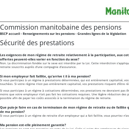
Commission manitobaine des pensions
BSCP accueil - Renseignements sur les pensions - Grandes lignes de la législation
Sécurité des prestations
Les exigences de mon régime de retraite relativement à la participation, aux cot
offertes peuvent-elles varier en fonction du sexe?
Non. La discrimination fondée sur le sexe est interdite par la Loi. Cette interdiction s'appli
retraite souscrits auprès d'une compagnie d'assurance.
Si mon employeur fait faillite, qu'arrive t il à ma pension?
Si vous participez à un régime à prestations déterminées, qui est entièrement capitalisé, vo
touchées. Si votre régime n'est pas entièrement capitalisé, vos prestations risquent d'être ré
Si vous participez à un régime à cotisations déterminées, vos prestations ne devraient pas êtr
moins que votre employeur n'ait pas fait les cotisations requises. Une légère réduction des p
possible afin de payer les coûts associés à la terminaison du régime de retraite.
Que puis-je faire en cas de terminaison de mon régime de retraite ou de faillite 
de ma pension?
Si vous participez à un régime de retraite d'un employeur qui a fait faillite, vous pourriez n'
Ma pension est-elle pleinement garantie?
Les pensions ne sont pas garanties en vertu de la Loi. Celle ci exige des employeurs de s'ass