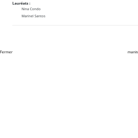
Lauréats :
Nina Condo
Marinel Santos
Fermer
manit