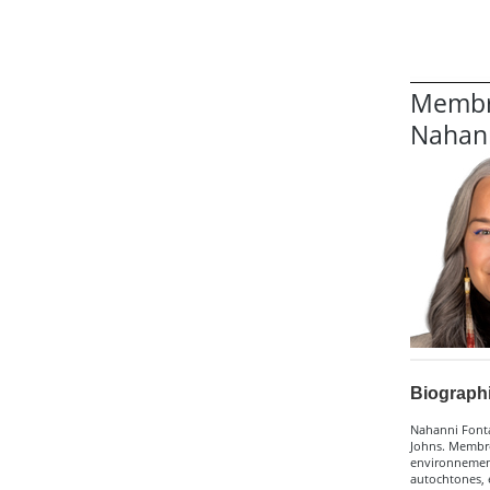
Membr
Nahann
Biograph
Nahanni Fontai
Johns. Membre
environnement
autochtones, 