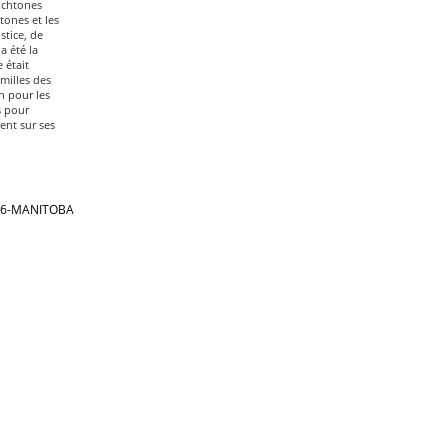
ochtones
tones et les
stice, de
a été la
 était
milles des
n pour les
s pour
ent sur ses
866-MANITOBA