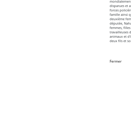
mondialement p
disparues et a
forces policièr
famille ainsi 
deuxième femme
députée, Nahan
femmes, filles
travailleuses 
animaux et d'i
deux fils et s
Fermer