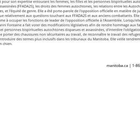
our son expertise entourant les femmes, les filles et les personnes bispirituelles aut
ssassinées (FFADA2S), les droits des femmes autochtones, les relations entre les Autoch
es, et l'équité de genre. Elle a été porte-parole de l'opposition officielle en matière de ju
que relativement aux questions touchant aux FFADA2S et aux anciens combattants. Elle 
 à occuper les fonctions de leader de l'opposition officielle à l'Assemblée. Lorsqu'elle
ni Fontaine a fait voter des modifications législatives afin de rendre hommage aux fa
 et personnes bispirituelles autochtones disparues et assassinées, d'interdire l'obligatio
de porter des chaussures non sécuritaires au travail, de reconnaître le travail des refuge
ntroduire des termes plus inclusifs dans les tribunaux du Manitoba. Elle veille tendrem
on chien.
manitoba.ca | 1-