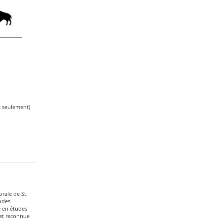
s seulement)
rale de St.
udes
e en études
est reconnue