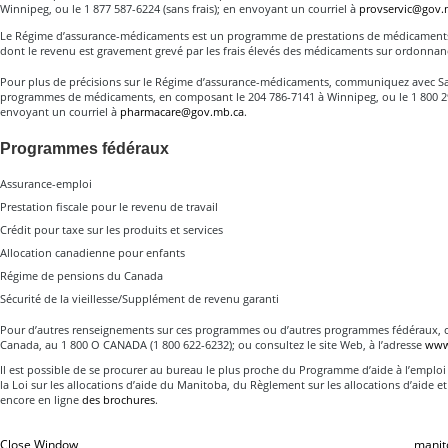
Winnipeg, ou le 1 877 587-6224 (sans frais); en envoyant un courriel à
provservic@gov.
Le Régime d’assurance-médicaments est un programme de prestations de médicaments
dont le revenu est gravement grevé par les frais élevés des médicaments sur ordonnanc
Pour plus de précisions sur le Régime d’assurance-médicaments, communiquez avec Sa
programmes de médicaments, en composant le 204 786-7141 à Winnipeg, ou le 1 800 297
envoyant un courriel à
pharmacare@gov.mb.ca
.
Programmes fédéraux
Assurance-emploi
Prestation fiscale pour le revenu de travail
Crédit pour taxe sur les produits et services
Allocation canadienne pour enfants
Régime de pensions du Canada
Sécurité de la vieillesse/Supplément de revenu garanti
Pour d’autres renseignements sur ces programmes ou d’autres programmes fédéraux,
Canada, au 1 800 O CANADA (1 800 622-6232); ou consultez le site Web, à l’adresse
www.
Il est possible de se procurer au bureau le plus proche du Programme d’aide à l’emplo
la Loi sur les allocations d’aide du Manitoba, du Règlement sur les allocations d’aide e
encore en ligne
des brochures
.
Close Window
manit