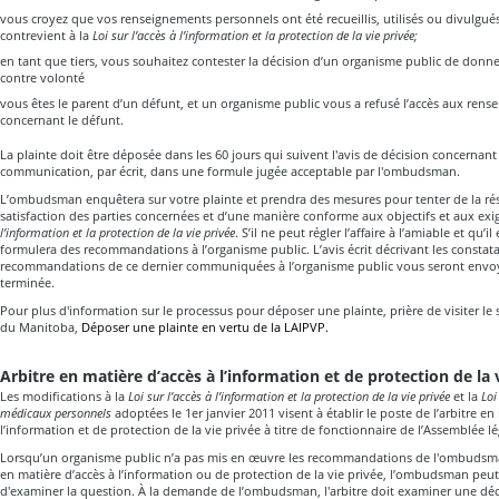
vous croyez que vos renseignements personnels ont été recueillis, utilisés ou divulgué
contrevient à la
Loi sur l’accès à l’information et la protection de la vie privée;
en tant que tiers, vous souhaitez contester la décision d’un organisme public de donn
contre volonté
vous êtes le parent d’un défunt, et un organisme public vous a refusé l’accès aux ren
concernant le défunt.
La plainte doit être déposée dans les 60 jours qui suivent l'avis de décision concerna
communication, par écrit, dans une formule jugée acceptable par l'ombudsman.
L’ombudsman enquêtera sur votre plainte et prendra des mesures pour tenter de la réso
satisfaction des parties concernées et d’une manière conforme aux objectifs et aux exi
l’information et la protection de la vie privée
. S’il ne peut régler l’affaire à l’amiable et qu’i
formulera des recommandations à l’organisme public. L’avis écrit décrivant les consta
recommandations de ce dernier communiquées à l’organisme public vous seront envoyé
terminée.
Pour plus d'information sur le processus pour déposer une plainte, prière de visiter 
du Manitoba,
Déposer une plainte en vertu de la LAIPVP.
Arbitre en matière d’accès à l’information et de protection de la 
Les modifications à la
Loi sur l’accès à l’information et la protection de la vie privée
et la
Loi
médicaux personnels
adoptées le 1er janvier 2011 visent à établir le poste de l’arbitre en
l’information et de protection de la vie privée à titre de fonctionnaire de l’Assemblée lé
Lorsqu’un organisme public n’a pas mis en œuvre les recommandations de l'ombudsm
en matière d’accès à l’information ou de protection de la vie privée, l’ombudsman peut
d'examiner la question. À la demande de l’ombudsman, l'arbitre doit examiner une déc