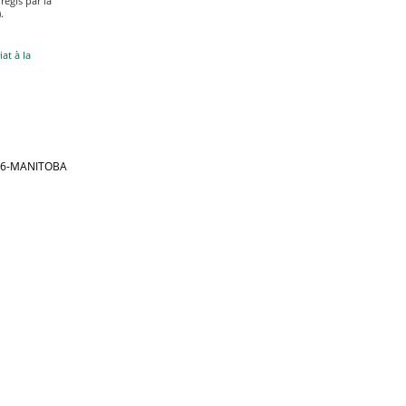
égis par la
.
at à la
866-MANITOBA