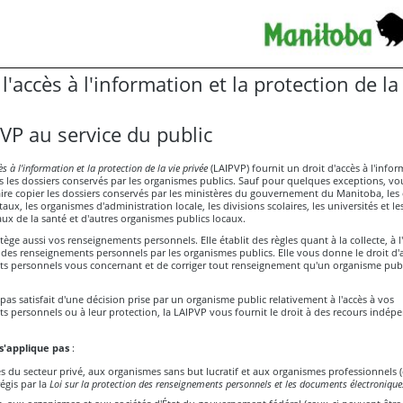
 l'accès à l'information et la protection de la
VP au service du public
ès à l'information et la protection de la vie privée
(LAIPVP) fournit un droit d'accès à l'info
 les dossiers conservés par les organismes publics. Sauf pour quelques exceptions, v
aire copier les dossiers conservés par les ministères du gouvernement du Manitoba, le
x, les organismes d'administration locale, les divisions scolaires, les universités et les
aux de la santé et d'autres organismes publics locaux.
ège aussi vos renseignements personnels. Elle établit des règles quant à la collecte, à l'u
 des renseignements personnels par les organismes publics. Elle vous donne le droit d'
s personnels vous concernant et de corriger tout renseignement qu'un organisme publ
 pas satisfait d'une décision prise par un organisme public relativement à l'accès à vos
 personnels ou à leur protection, la LAIPVP vous fournit le droit à des recours indép
s'applique pas
:
s du secteur privé, aux organismes sans but lucratif et aux organismes professionnels (
égis par la
Loi sur la protection des renseignements personnels et les documents électronique