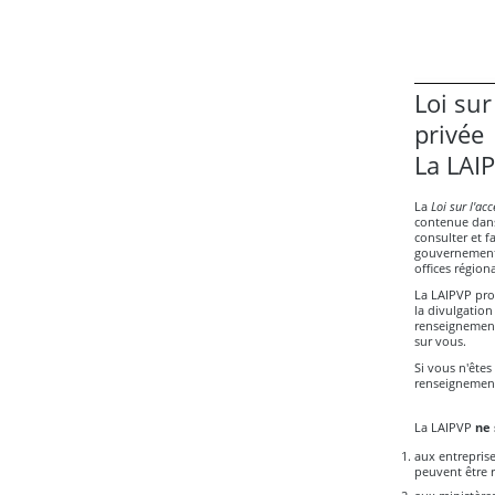
Loi sur
privée
La LAIP
La
Loi sur l'acc
contenue dans
consulter et f
gouvernementau
offices région
La LAIPVP prot
la divulgation
renseignement
sur vous.
Si vous n'êtes
renseignements
La LAIPVP
ne 
aux entreprise
peuvent être r