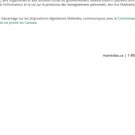
, aux organismes et aux sociétés d'État du gouvernement fédéral (ceux-ci peuvent être r
 à l'information et la
Loi sur la protection des renseignements personnels
, des lois fédérales)
 davantage sur les dispositions législatives fédérales, communiquez avec le
Commissari
la vie privée du Canada
.
manitoba.ca | 1-