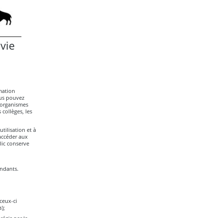
 vie
rmation
ous pouvez
s organismes
 collèges, les
tilisation et à
accéder aux
ic conserve
endants.
ceux-ci
s
);