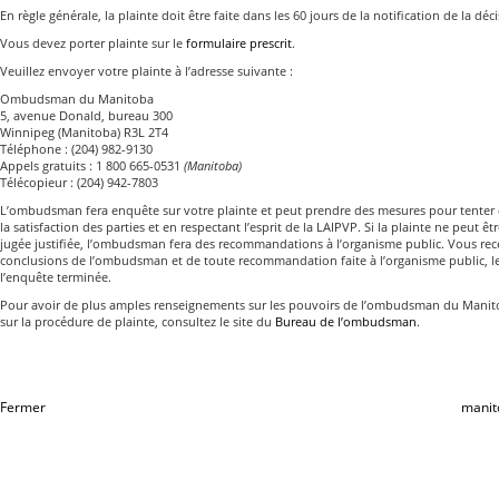
En règle générale, la plainte doit être faite dans les 60 jours de la notification de la décis
Vous devez porter plainte sur le
formulaire prescrit
.
Veuillez envoyer votre plainte à l’adresse suivante :
Ombudsman du Manitoba
5, avenue Donald, bureau 300
Winnipeg (Manitoba) R3L 2T4
Téléphone : (204) 982-9130
Appels gratuits : 1 800 665-0531
(Manitoba)
Télécopieur : (204) 942-7803
L’ombudsman fera enquête sur votre plainte et peut prendre des mesures pour tenter d
la satisfaction des parties et en respectant l’esprit de la LAIPVP. Si la plainte ne peut êtr
jugée justifiée, l’ombudsman fera des recommandations à l’organisme public. Vous recev
conclusions de l’ombudsman et de toute recommandation faite à l’organisme public, le
l’enquête terminée.
Pour avoir de plus amples renseignements sur les pouvoirs de l’ombudsman du Manito
sur la procédure de plainte, consultez le site du
Bureau de l’ombudsman
.
Fermer
manit