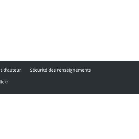
it d'auteur
Sécurité des renseignements
lickr